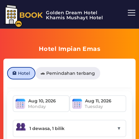
Golden Dream Hotel
BOOK
Khamis Mushayt Hotel
Hotel Impian Emas
🏨 Hotel
🚗 Pemindahan terbang
Monday
Tuesday
▼